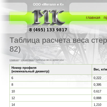
главная
п
Таблица расчета веса сте
82)
главная
/
справочник
/ таблица веса арматуры
Номер профиля
Вес, кг/
(номинальный диаметр)
6
0,222
8
0,395
10
0,617
12
0,888
14
1,210